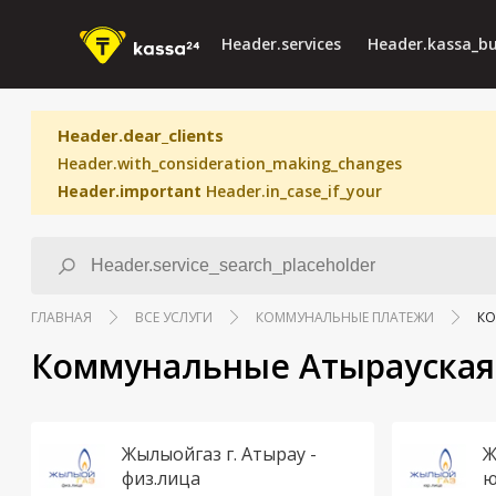
Header.services
Header.kassa_bu
Header.dear_clients
Header.with_consideration_making_changes
Header.important
Header.in_case_if_your
ГЛАВНАЯ
ВСЕ УСЛУГИ
КОММУНАЛЬНЫЕ ПЛАТЕЖИ
КО
Коммунальные Атырауская
Жылыойгаз г. Атырау -
Ж
физ.лица
ю