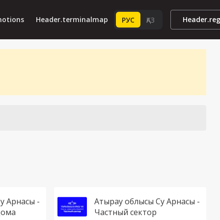
motions
Header.terminalmap
Header.re
РУС
ҚАЗ
у Арнасы -
Атырау облысы Су Арнасы -
дома
Частный сектор