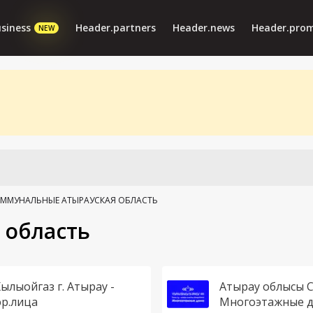
siness
Header.partners
Header.news
Header.pro
NEW
ММУНАЛЬНЫЕ АТЫРАУСКАЯ ОБЛАСТЬ
 область
ылыойгаз г. Атырау -
Атырау облысы С
р.лица
Многоэтажные 