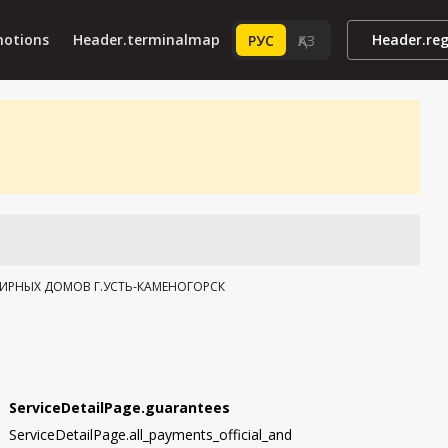
motions
Header.terminalmap
Header.re
РУС
ҚАЗ
ИРНЫХ ДОМОВ Г.УСТЬ-КАМЕНОГОРСК
ServiceDetailPage.guarantees
ServiceDetailPage.all_payments_official_and