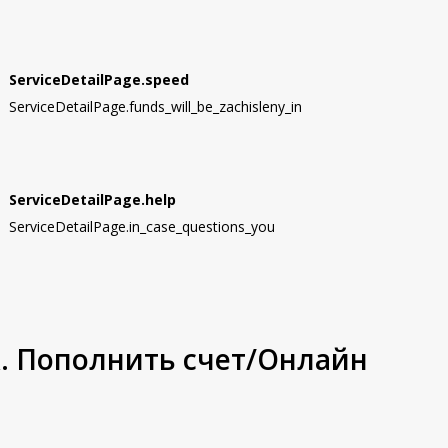
ServiceDetailPage.speed
ServiceDetailPage.funds_will_be_zachisleny_in
ServiceDetailPage.help
ServiceDetailPage.in_case_questions_you
. Пополнить счет/Онлайн