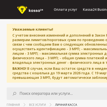
Оплата услуг
Kassa24 Busin
Уважаемые клиенты!
С учетом внесения изменений и дополнений в Закон 
размерам лимитов/пороговых сумм по проведению о
связи с чем сообщаем Вам о следующих обновленных
осуществить идентификацию - 3 МРП; - максимальн
лицом - 3 МРП; - максимальная сумма электронных 
физического лица - 3 МРП; - общая сумма платежей 
владельца электронных денег - физического лица в т
ВАЖНО!
В случае, если Ваш остаток средств в неи
средства с кошелька до 19 марта 2026 года. С 19 м
превышающая 3 МРП, будут автоматически заблоки
ГЛАВНАЯ
ВСЕ УСЛУГИ
ЛИЧНАЯ КАССА