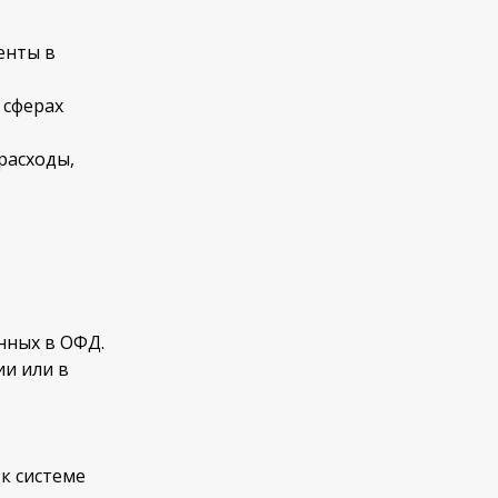
енты в
 сферах
расходы,
нных в ОФД.
ии или в
к системе