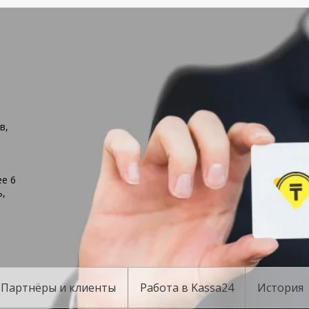
в,
е 6
ь,
Партнёры и клиенты
Работа в Kassa24
История