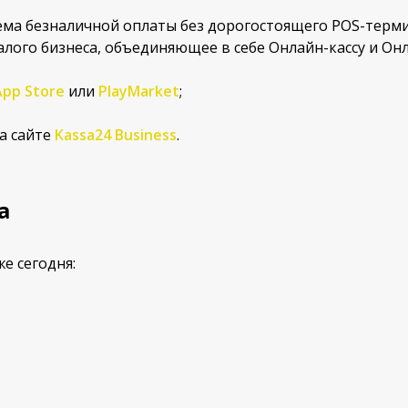
ема безналичной оплаты без дорогостоящего POS-терми
лого бизнеса, объединяющее в себе Онлайн-кассу и Он
App Store
или
PlayMarket
;
а сайте
Kassa24 Business
.
а
е сегодня: