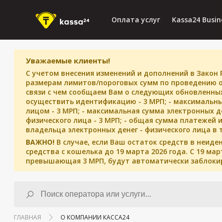
Оплата услуг
Kassa24 Busin
Уважаемые клиенты!
С учетом внесения изменений и дополнений в Закон 
размерам лимитов/пороговых сумм по проведению о
связи с чем сообщаем Вам о следующих обновленных
осуществить идентификацию - 3 МРП; - максимальн
лицом - 3 МРП; - максимальная сумма электронных 
физического лица - 3 МРП; - общая сумма платежей 
владельца электронных денег - физического лица в т
ВАЖНО!
В случае, если Ваш остаток средств в неи
средства с кошелька до 19 марта 2026 года. С 19 м
превышающая 3 МРП, будут автоматически заблоки
ГЛАВНАЯ
О КОМПАНИИ КАССА24