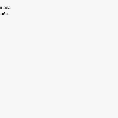
нала.
лайн-