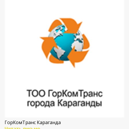
ГорКомТранс Караганда
Читать письмо