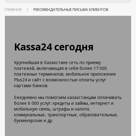
ГЛАВНАЯ
РЕКОМЕНДАТЕЛЬНЫЕ ПИСЬМА КЛИЕНТОВ
Kassa24 сегодня
Крупнейшая в Казахстане сеть по приему
платежей, включающая в себя более 17 000
платежных терминалов, мобильное приложение
Plus24 и сайт с возможностью оплаты услуг
картами банков.
Ежедневно мы помогаем казахстанцам оплачивать
более 6 000 услуг: кредиты и займы, интернет и
мобильную связь, штрафы и налоги,
коммунальные, транспортные, образовательные,
букмекерские и др.