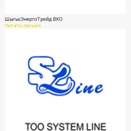
ШыгысЭнергоТрейд ВКО
Читать письмо